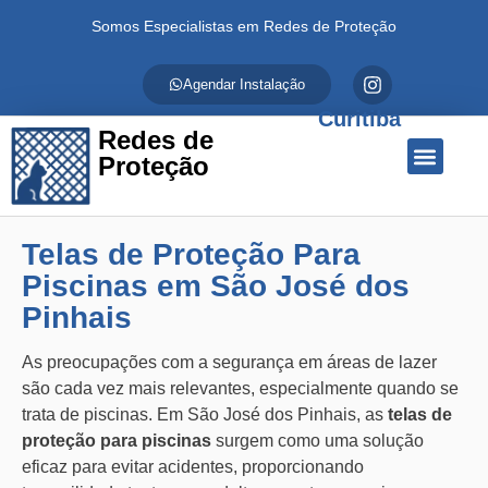
Somos Especialistas em Redes de Proteção
Agendar Instalação
Curitiba
Redes de
Proteção
Quem Somos
Redes de Proteção
Fale Conosco
Telas de Proteção Para
Piscinas em São José dos
Pinhais
As preocupações com a segurança em áreas de lazer
são cada vez mais relevantes, especialmente quando se
trata de piscinas. Em São José dos Pinhais, as
telas de
proteção para piscinas
surgem como uma solução
eficaz para evitar acidentes, proporcionando