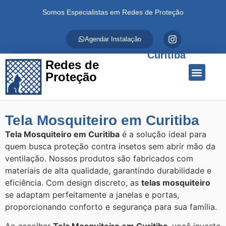
Somos Especialistas em Redes de Proteção
Agendar Instalação
Curitiba
Redes de
Proteção
Quem Somos
Redes de Proteção
Fale Conosco
Tela Mosquiteiro em Curitiba
Tela Mosquiteiro em Curitiba
é a solução ideal para
quem busca proteção contra insetos sem abrir mão da
ventilação. Nossos produtos são fabricados com
materiais de alta qualidade, garantindo durabilidade e
eficiência. Com design discreto, as
telas mosquiteiro
se adaptam perfeitamente a janelas e portas,
proporcionando conforto e segurança para sua família.