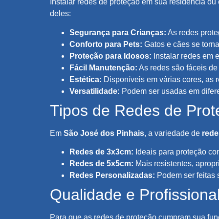
Instalar redes de proteção em sua residência o
deles:
Segurança para Crianças:
As redes prote
Conforto para Pets:
Gatos e cães se torna
Proteção para Idosos:
Instalar redes em 
Fácil Manutenção:
As redes são fáceis de
Estética:
Disponíveis em várias cores, as 
Versatilidade:
Podem ser usadas em difere
Tipos de Redes de Prot
Em
São José dos Pinhais
, a variedade de
rede
Redes de 3x3cm:
Ideais para proteção co
Redes de 5x5cm:
Mais resistentes, aprop
Redes Personalizadas:
Podem ser feitas 
Qualidade e Profissiona
Para que as redes de proteção cumpram sua funç