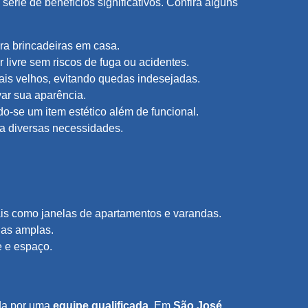
série de benefícios significativos. Confira alguns
ra brincadeiras em casa.
livre sem riscos de fuga ou acidentes.
ais velhos, evitando quedas indesejadas.
ar sua aparência.
-se um item estético além de funcional.
a diversas necessidades.
ais como janelas de apartamentos e varandas.
das amplas.
e e espaço.
ada por uma
equipe qualificada
. Em
São José