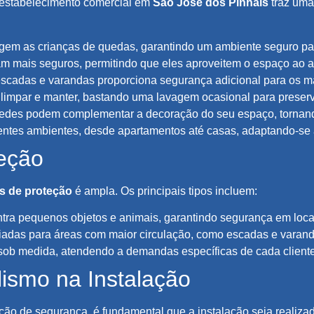
u estabelecimento comercial em
São José dos Pinhais
traz uma 
gem as crianças de quedas, garantindo um ambiente seguro pa
m mais seguros, permitindo que eles aproveitem o espaço ao ar 
escadas e varandas proporciona segurança adicional para os m
 limpar e manter, bastando uma lavagem ocasional para preserv
redes podem complementar a decoração do seu espaço, tornando
ntes ambientes, desde apartamentos até casas, adaptando-se 
eção
s de proteção
é ampla. Os principais tipos incluem:
ntra pequenos objetos e animais, garantindo segurança em loc
riadas para áreas com maior circulação, como escadas e varan
sob medida, atendendo a demandas específicas de cada client
lismo na Instalação
ão de segurança, é fundamental que a instalação seja realiz