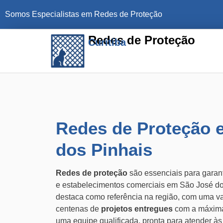
Somos Especialistas em Redes de Proteção
Redes de Proteção
Curitiba
Redes de Proteção 
dos Pinhais
Redes de proteção
são essenciais para garant
e estabelecimentos comerciais em São José d
destaca como referência na região, com uma va
centenas de
projetos entregues
com a máxima
uma equipe qualificada, pronta para atender à