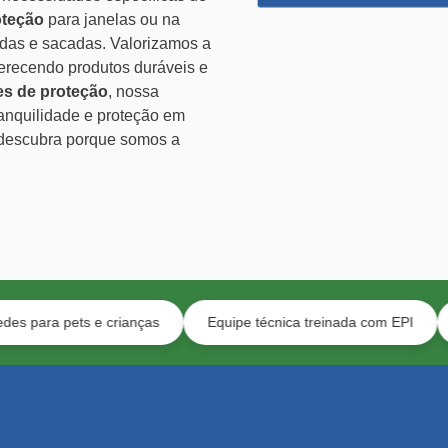
oteção
para janelas ou na
ndas e sacadas. Valorizamos a
ferecendo produtos duráveis e
es de proteção
, nossa
ranquilidade e proteção em
 descubra porque somos a
s e crianças
Equipe técnica treinada com EPI
Segurança 