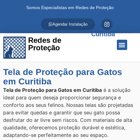
Somos Especialistas em Redes de Proteção
Agendar Instalação
Curitiba
Redes de
Proteção
Quem Somos
Redes de Proteção
Fale Conosco
Tela de Proteção para Gatos
em Curitiba
Tela de Proteção para Gatos em Curitiba
é a solução
ideal para quem deseja proporcionar segurança e
conforto aos seus felinos. Nossas telas são projetadas
para evitar quedas e garantir que seu gato possa
desfrutar do ar livre sem riscos. Com materiais de alta
qualidade, oferecemos proteção durável e estética,
adaptando-se perfeitamente ao seu espaço.