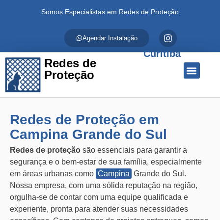
Somos Especialistas em Redes de Proteção
Agendar Instalação
Curitiba
Redes de
Proteção
Quem Somos
Redes de Proteção
Fale Conosco
Redes de Proteção em
Campina Grande do Sul
Redes de proteção
são essenciais para garantir a
segurança e o bem-estar de sua família, especialmente
em áreas urbanas como
Campina
Grande do Sul.
Nossa empresa, com uma sólida reputação na região,
orgulha-se de contar com uma equipe qualificada e
experiente, pronta para atender suas necessidades