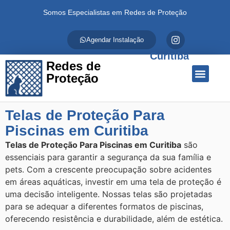
Somos Especialistas em Redes de Proteção
Agendar Instalação
Curitiba
Redes de
Proteção
Quem Somos
Redes de Proteção
Fale Conosco
Telas de Proteção Para
Piscinas em Curitiba
Telas de Proteção Para Piscinas em Curitiba
são
essenciais para garantir a segurança da sua família e
pets. Com a crescente preocupação sobre acidentes
em áreas aquáticas, investir em uma tela de proteção é
uma decisão inteligente. Nossas telas são projetadas
para se adequar a diferentes formatos de piscinas,
oferecendo resistência e durabilidade, além de estética.