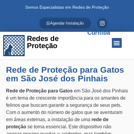
Somos Especialistas em Redes de Proteção
Agendar Instalação
Curitiba
Redes de
Proteção
Quem Somos
Redes de Proteção
Fale Conosco
Rede de Proteção para Gatos
em São José dos Pinhais
Rede de Proteção para Gatos
em São José dos Pinhais
é um tema de crescente importância para os amantes de
felinos que buscam garantir a segurança de seus pets.
Com o aumento do número de gatos que se aventuram
em áreas externas, a instalação de uma
rede de
proteção
se torna essencial. Este dispositivo não
apenas previne quedas e acidentes, mas também