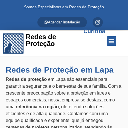
Somos Especialistas em Redes de Proteção
Agendar Instalação
Curitiba
Redes de
Proteção
Quem Somos
Redes de Proteção
Fale Conosco
Redes de Proteção em Lapa
Redes de proteção
em Lapa são essenciais para
garantir a segurança e o bem-estar de sua família. Com a
crescente preocupação sobre a proteção em lares e
espaços comerciais, nossa empresa se destaca como
uma
referência na região
, oferecendo soluções
eficientes e de alta qualidade. Contamos com uma
equipe qualificada e experiente, que já entregou
centenas de
projetos
personalizados, atendendo às