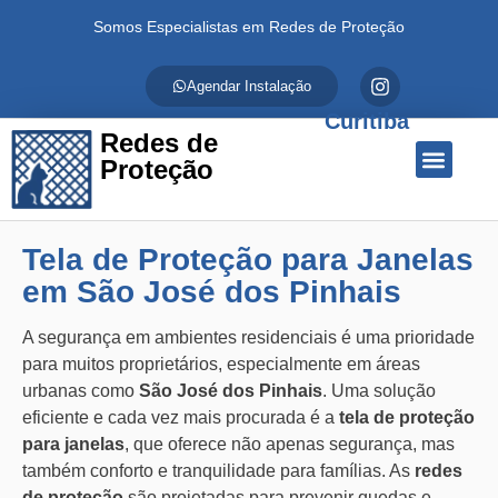
Somos Especialistas em Redes de Proteção
Agendar Instalação
Curitiba
Redes de
Proteção
Quem Somos
Redes de Proteção
Fale Conosco
Tela de Proteção para Janelas
em São José dos Pinhais
A segurança em ambientes residenciais é uma prioridade
para muitos proprietários, especialmente em áreas
urbanas como
São José dos Pinhais
. Uma solução
eficiente e cada vez mais procurada é a
tela de proteção
para janelas
, que oferece não apenas segurança, mas
também conforto e tranquilidade para famílias. As
redes
de proteção
são projetadas para prevenir quedas e