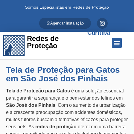
Somos Especialistas em Redes de Proteção
Agendar Instalação
Curitiba
Redes de
Proteção
Quem Somos
Redes de Proteção
Fale Conosco
Tela de Proteção para Gatos
em São José dos Pinhais
Tela de Proteção para Gatos
é uma solução essencial
para garantir a segurança e o bem-estar dos felinos em
São José dos Pinhais
. Com o aumento da urbanização
e a crescente preocupação com acidentes domésticos,
muitos tutores buscam alternativas eficazes para proteger
seus pets. As
redes de proteção
oferecem uma barreira
segura, permitindo que os gatos desfrutem de momentos