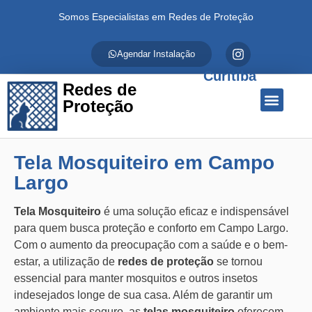
Somos Especialistas em Redes de Proteção
Agendar Instalação
Curitiba
Redes de
Proteção
Quem Somos
Redes de Proteção
Fale Conosco
Tela Mosquiteiro em Campo
Largo
Tela Mosquiteiro
é uma solução eficaz e indispensável
para quem busca proteção e conforto em Campo Largo.
Com o aumento da preocupação com a saúde e o bem-
estar, a utilização de
redes de proteção
se tornou
essencial para manter mosquitos e outros insetos
indesejados longe de sua casa. Além de garantir um
ambiente mais seguro, as
telas mosquiteiro
oferecem