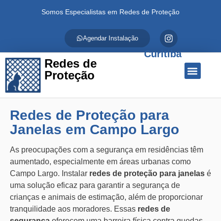
Somos Especialistas em Redes de Proteção
Agendar Instalação
Curitiba
Redes de
Proteção
Quem Somos
Redes de Proteção
Fale Conosco
Redes de Proteção para
Janelas em Campo Largo
As preocupações com a segurança em residências têm
aumentado, especialmente em áreas urbanas como
Campo Largo. Instalar
redes de proteção para janelas
é
uma solução eficaz para garantir a segurança de
crianças e animais de estimação, além de proporcionar
tranquilidade aos moradores. Essas
redes de
segurança
oferecem uma barreira física contra quedas