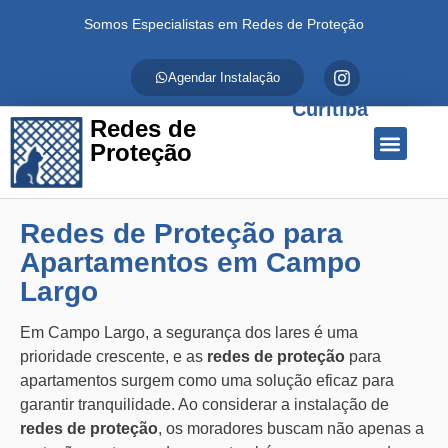
Somos Especialistas em Redes de Proteção
Agendar Instalação
Curitiba
Redes de
Proteção
Quem Somos
Redes de Proteção
Fale Conosco
Redes de Proteção para
Apartamentos em Campo
Largo
Em Campo Largo, a segurança dos lares é uma
prioridade crescente, e as
redes de proteção
para
apartamentos surgem como uma solução eficaz para
garantir tranquilidade. Ao considerar a instalação de
redes de proteção
, os moradores buscam não apenas a