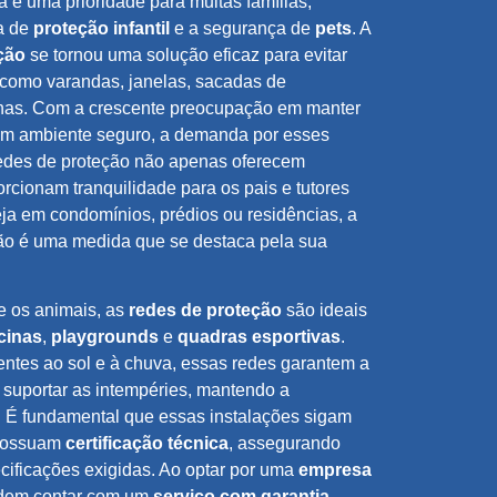
é uma prioridade para muitas famílias,
a de
proteção infantil
e a segurança de
pets
. A
ção
se tornou uma solução eficaz para evitar
como varandas, janelas, sacadas de
rnas. Com a crescente preocupação em manter
um ambiente seguro, a demanda por esses
edes de proteção não apenas oferecem
cionam tranquilidade para os pais e tutores
ja em condomínios, prédios ou residências, a
ção é uma medida que se destaca pela sua
e os animais, as
redes de proteção
são ideais
cinas
,
playgrounds
e
quadras esportivas
.
entes ao sol e à chuva, essas redes garantem a
 suportar as intempéries, mantendo a
 É fundamental que essas instalações sigam
possuam
certificação técnica
, assegurando
cificações exigidas. Ao optar por uma
empresa
podem contar com um
serviço com garantia
,