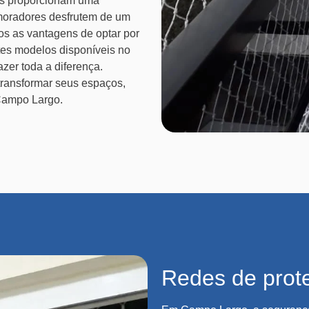
las proporcionam uma
 moradores desfrutem de um
os as vantagens de optar por
tes modelos disponíveis no
er toda a diferença.
ransformar seus espaços,
Campo Largo.
Redes de pro