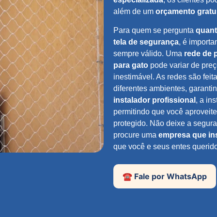
além de um
orçamento gratu
Para quem se pergunta
quant
tela de segurança
, é import
sempre válido. Uma
rede de 
para gato
pode variar de preç
inestimável. As redes são fei
diferentes ambientes, garanti
instalador profissional
, a in
permitindo que você aproveit
protegido. Não deixe a segura
procure uma
empresa que ins
que você e seus entes queri
☎️ Fale por WhatsApp