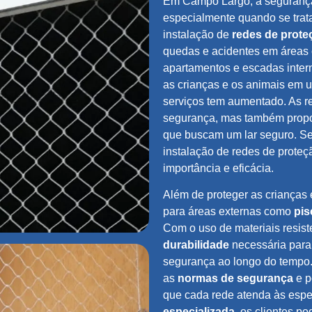
Em Campo Largo, a segurança 
especialmente quando se trat
instalação de
redes de prote
quedas e acidentes em áreas 
apartamentos e escadas inte
as crianças e os animais em 
serviços tem aumentado. As r
segurança, mas também propor
que buscam um lar seguro. Se
instalação de redes de prote
importância e eficácia.
Além de proteger as crianças 
para áreas externas como
pis
Com o uso de materiais resist
durabilidade
necessária para
segurança ao longo do tempo.
as
normas de segurança
e 
que cada rede atenda às espe
especializada
, os clientes 