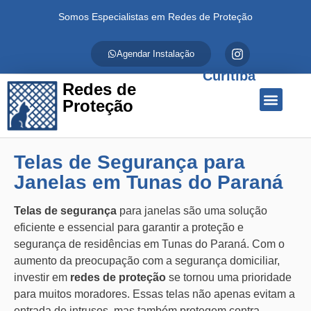
Somos Especialistas em Redes de Proteção
Agendar Instalação
Curitiba
Redes de
Proteção
Quem Somos
Redes de Proteção
Fale Conosco
Telas de Segurança para
Janelas em Tunas do Paraná
Telas de segurança
para janelas são uma solução
eficiente e essencial para garantir a proteção e
segurança de residências em Tunas do Paraná. Com o
aumento da preocupação com a segurança domiciliar,
investir em
redes de proteção
se tornou uma prioridade
para muitos moradores. Essas telas não apenas evitam a
entrada de intrusos, mas também protegem contra