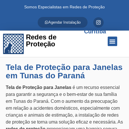
Somos Especialistas em Redes de Proteção
Agendar Instalação
Curitiba
Redes de
Proteção
Quem Somos
Redes de Proteção
Fale Conosco
Tela de Proteção para Janelas
em Tunas do Paraná
Tela de Proteção para Janelas
é um recurso essencial
para garantir a segurança e o bem-estar de sua família
em Tunas do Paraná. Com o aumento da preocupação
em relação a acidentes domésticos, especialmente com
crianças e animais de estimação, a instalação de redes
de proteção se torna uma solução eficaz e necessária. As
redes de proteção
proporcionam uma barreira segura,