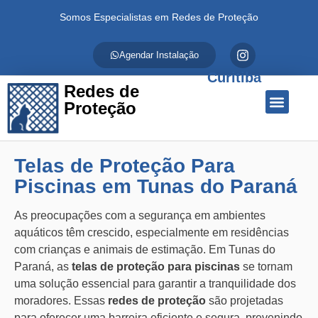
Somos Especialistas em Redes de Proteção
Agendar Instalação
Curitiba
Redes de
Proteção
Quem Somos
Redes de Proteção
Fale Conosco
Telas de Proteção Para
Piscinas em Tunas do Paraná
As preocupações com a segurança em ambientes
aquáticos têm crescido, especialmente em residências
com crianças e animais de estimação. Em Tunas do
Paraná, as
telas de proteção para piscinas
se tornam
uma solução essencial para garantir a tranquilidade dos
moradores. Essas
redes de proteção
são projetadas
para oferecer uma barreira eficiente e segura, prevenindo