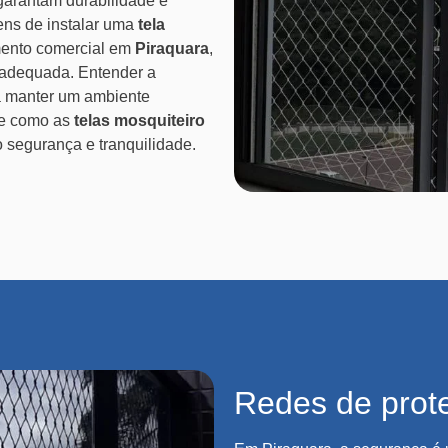
garantam durabilidade e
ens de instalar uma
tela
mento comercial em
Piraquara
,
 adequada. Entender a
a manter um ambiente
re como as
telas mosquiteiro
 segurança e tranquilidade.
Redes de prot