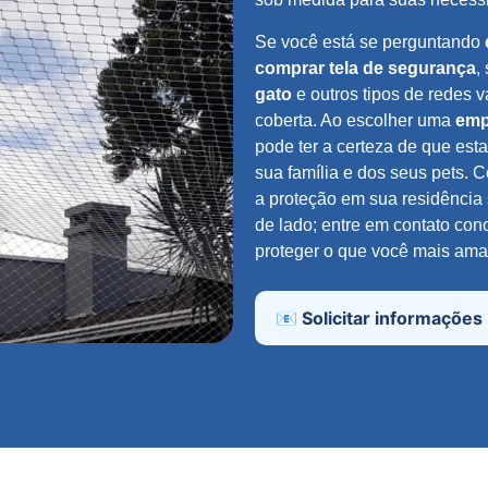
Se você está se perguntando
comprar tela de segurança
,
gato
e outros tipos de redes v
coberta. Ao escolher uma
emp
pode ter a certeza de que es
sua família e dos seus pets. 
a proteção em sua residência
de lado; entre em contato co
proteger o que você mais ama
📧 Solicitar informações