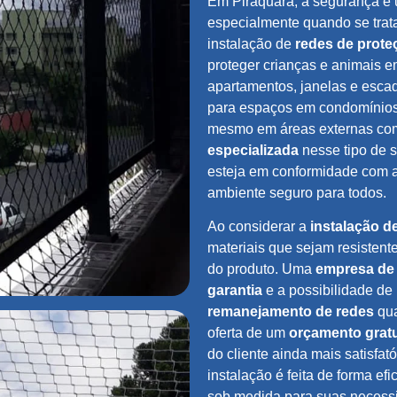
Em Piraquara, a segurança é u
especialmente quando se trat
instalação de
redes de prote
proteger crianças e animais 
apartamentos, janelas e escad
para espaços em condomínios,
mesmo em áreas externas com
especializada
nesse tipo de s
esteja em conformidade com 
ambiente seguro para todos.
Ao considerar a
instalação d
materiais que sejam resistent
do produto. Uma
empresa de 
garantia
e a possibilidade de
remanejamento de redes
qua
oferta de um
orçamento gratu
do cliente ainda mais satisfa
instalação é feita de forma ef
sob medida para suas necessi