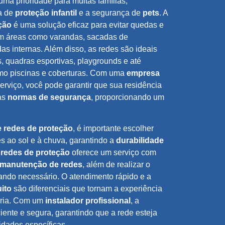
ma prioridade para muitas famílias,
a de
proteção infantil
e a segurança de
pets
. A
ção
é uma solução eficaz para evitar quedas e
em áreas como varandas, sacadas de
as internas. Além disso, as redes são ideais
 quadras esportivas, playgrounds e até
o piscinas e coberturas. Com uma
empresa
erviço, você pode garantir que sua residência
as
normas de segurança
, proporcionando um
e redes de proteção
, é importante escolher
es ao sol e à chuva, garantindo a
durabilidade
redes de proteção
oferece um serviço com
manutenção de redes
, além de realizar o
ndo necessário. O atendimento rápido e a
ito
são diferenciais que tornam a experiência
tória. Com um
instalador profissional
, a
iciente e segura, garantindo que a rede esteja
dades específicas.