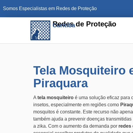
Somos Especialistas em Redes de Proteção
Redes de Proteção
Curitiba
Tela Mosquiteiro
Piraquara
A
tela mosquiteiro
é uma solução eficaz para 
insetos, especialmente em regiões como
Piraq
mosquitos é constante. Este recurso não apena
também ajuda a prevenir doenças transmitidas
a zika. Com o aumento da demanda por
redes 