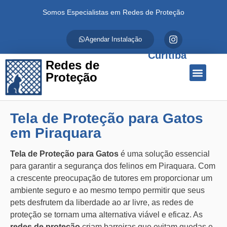
Somos Especialistas em Redes de Proteção
Agendar Instalação
Curitiba
Redes de
Proteção
Quem Somos
Redes de Proteção
Fale Conosco
Tela de Proteção para Gatos
em Piraquara
Tela de Proteção para Gatos
é uma solução essencial
para garantir a segurança dos felinos em Piraquara. Com
a crescente preocupação de tutores em proporcionar um
ambiente seguro e ao mesmo tempo permitir que seus
pets desfrutem da liberdade ao ar livre, as redes de
proteção se tornam uma alternativa viável e eficaz. As
redes de proteção
criam barreiras que evitam quedas e