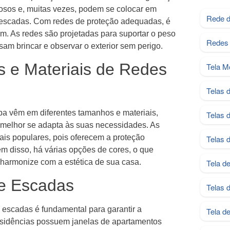
osos e, muitas vezes, podem se colocar em
Rede d
ou escadas. Com redes de proteção adequadas, é
m. As redes são projetadas para suportar o peso
Redes 
sam brincar e observar o exterior sem perigo.
 e Materiais de Redes
Tela M
Telas 
ba vêm em diferentes tamanhos e materiais,
Telas 
 melhor se adapta às suas necessidades. As
s populares, pois oferecem a proteção
Telas 
m disso, há várias opções de cores, o que
harmonize com a estética de sua casa.
Tela d
 e Escadas
Telas 
 escadas é fundamental para garantir a
Tela d
esidências possuem janelas de apartamentos