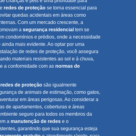
e crianças e pets é uma prioridade para
de
redes de proteção
se torna essencial para
evitar quedas acidentais em áreas como
internas. Com um mercado crescente, a
promovam a
segurança residencial
tem se
 em condomínios e prédios, onde a necessidade
é ainda mais evidente. Ao optar por uma
stalação de redes de proteção, você assegura
zando materiais resistentes ao sol e à chuva,
e a conformidade com as
normas de
s
redes de proteção
são igualmente
egurança de animais de estimação, como gatos,
venturar em áreas perigosas. Ao considerar a
as de apartamentos, coberturas e áreas
m ambiente seguro para todos os membros da
uem a
manutenção de redes
e o
stentes, garantindo que sua segurança esteja
rçamento gratuito
e atendimento rápido, para