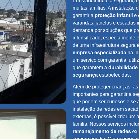
Em Mandirituba, a segurança d
muitas famílias. A instalação 
garantir a
proteção infantil
e 
varandas, janelas e escadas 
demanda por soluções que 
intensificado, especialmente
de uma infraestrutura segura 
empresa especializada
na in
um serviço com garantia, utili
que garantem a
durabilidade
segurança
estabelecidas.
Além de proteger crianças, a
importantes para garantir a s
que podem ser curiosos e se a
instalação de redes em sacad
externas, é possível criar u
família. Nossos serviços incl
remanejamento de redes
exi
sempre em dia. Oferecemos
o