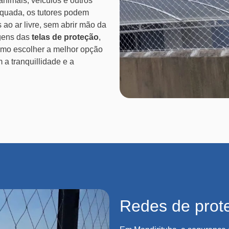
nimais, veículos e outros
uada, os tutores podem
ao ar livre, sem abrir mão da
agens das
telas de proteção
,
como escolher a melhor opção
 a tranquillidade e a
Redes de prot