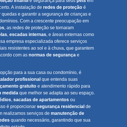
teção infantil
e segurança para seus
pets
em
certo. A instalação de
redes de proteção
é
r quedas e garantir a segurança de crianças e
ndomínios. Com a crescente preocupação em
os
, as redes de proteção se tornaram
elas
,
escadas internas
, e áreas externas como
ssa empresa especializada oferece serviços
iais resistentes ao sol e à chuva, que garantem
 acordo com as
normas de segurança
e
 opção para a sua casa ou condomínio, é
talador profissional
que entenda suas
çamento gratuito
e atendimento rápido para
b medida
que melhor se adapta ao seu espaço.
édios
,
sacadas de apartamentos
ou
so é proporcionar
segurança residencial
de
m realizamos serviços de
manutenção de
edes
quando necessário, garantindo que sua
feito estado.