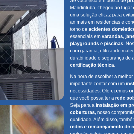
Se você está em busca de
pro
Mandirituba, chegou ao lugar 
uma solução eficaz para evita
animais em residências e co
torno de
acidentes doméstic
essenciais em
varandas
,
jan
playgrounds
e
piscinas
. No
com garantia, utilizando mater
durabilidade e segurança de
certificação técnica
.
Na hora de escolher a melhor
importante contar com um
ins
necessidades. Oferecemos
or
que você possa ter a
rede so
Seja para a
instalação em pr
coberturas
, nosso compromis
qualidade. Além disso, també
redes
e
remanejamento de r
proteção esteja sempre em per