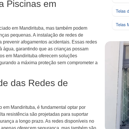
a Piscinas em
Telas 
Telas 
reciado em Mandirituba, mas também podem
anças pequenas. A instalação de redes de
ra prevenir afogamentos acidentais. Essas redes
 à água, garantindo que as crianças possam
ados em Mandirituba oferecem soluções
segurando a máxima proteção sem comprometer a
ade das Redes de
o em Mandirituba, é fundamental optar por
ta resistência são projetadas para suportar
gurança a longo prazo. As redes disponíveis no
o apenas oferecem segurança, mas também são