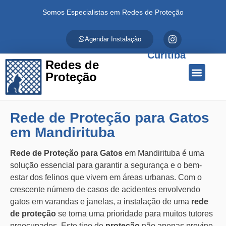
Somos Especialistas em Redes de Proteção
Agendar Instalação
Curitiba
Redes de
Proteção
Quem Somos
Redes de Proteção
Fale Conosco
Rede de Proteção para Gatos
em Mandirituba
Rede de Proteção para Gatos
em Mandirituba é uma
solução essencial para garantir a segurança e o bem-
estar dos felinos que vivem em áreas urbanas. Com o
crescente número de casos de acidentes envolvendo
gatos em varandas e janelas, a instalação de uma
rede
de proteção
se torna uma prioridade para muitos tutores
preocupados. Este tipo de
proteção
não apenas previne