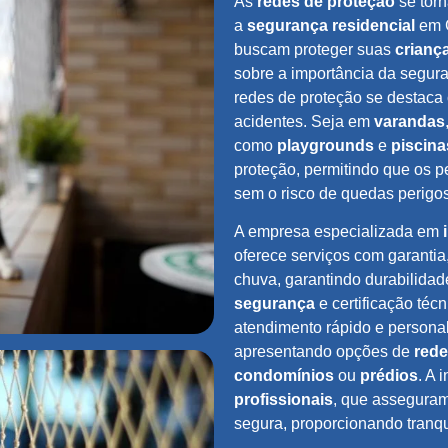
As
redes de proteção
se torn
a
segurança residencial
em C
buscam proteger suas
crianç
sobre a importância da segura
redes de proteção se destaca
acidentes. Seja em
varandas
como
playgrounds
e
piscina
proteção, permitindo que os 
sem o risco de quedas perigo
A empresa especializada em
oferece serviços com garantia,
chuva, garantindo durabilida
segurança
e certificação téc
atendimento rápido e persona
apresentando opções de
rede
condomínios
ou
prédios
. A 
profissionais
, que asseguram
segura, proporcionando tranq