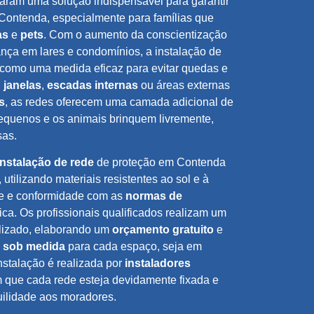
aram uma solução indispensável para garantir
ontenda, especialmente para famílias que
as
e
pets
. Com o aumento da conscientização
nça em lares e condomínios, a instalação de
 como uma medida eficaz para evitar quedas e
,
janelas
,
escadas internas
ou áreas externas
s
, as redes oferecem uma camada adicional de
pequenos e os animais brinquem livremente,
sas.
instalação de rede
de proteção em Contenda
 utilizando materiais resistentes ao sol e à
de e conformidade com as
normas de
nica. Os profissionais qualificados realizam um
lizado, elaborando um
orçamento gratuito
e
 sob medida
para cada espaço, seja em
instalação é realizada por
instaladores
 que cada rede esteja devidamente fixada e
uilidade aos moradores.