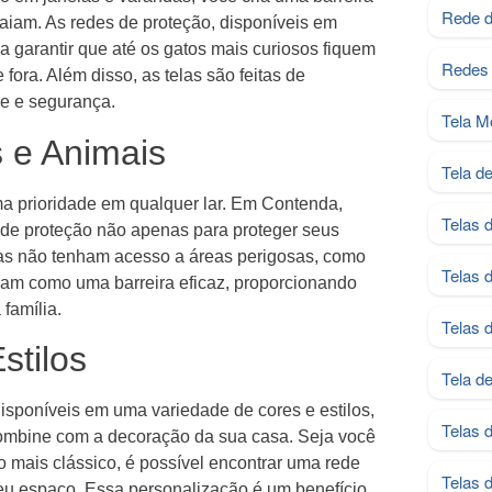
Rede d
iam. As redes de proteção, disponíveis em
garantir que até os gatos mais curiosos fiquem
Redes 
fora. Além disso, as telas são feitas de
de e segurança.
Tela M
 e Animais
Tela d
a prioridade em qualquer lar. Em Contenda,
Telas 
s de proteção não apenas para proteger seus
ças não tenham acesso a áreas perigosas, como
Telas 
uam como uma barreira eficaz, proporcionando
família.
Telas 
stilos
Tela d
disponíveis em uma variedade de cores e estilos,
Telas 
ombine com a decoração da sua casa. Seja você
 mais clássico, é possível encontrar uma rede
Telas 
eu espaço. Essa personalização é um benefício