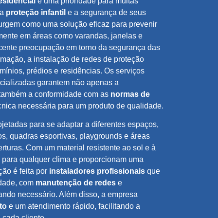
esidencial
é uma prioridade para muitas
 a
proteção infantil
e a segurança de seus
rgem como uma solução eficaz para prevenir
mente em áreas como varandas, janelas e
scente preocupação em torno da segurança das
imação, a instalação de redes de proteção
ínios, prédios e residências. Os serviços
cializadas garantem não apenas a
 também a conformidade com as
normas de
écnica necessária para um produto de qualidade.
jetadas para se adaptar a diferentes espaços,
, quadras esportivas, playgrounds e áreas
rturas. Com um material resistente ao sol e à
s para qualquer clima e proporcionam uma
ção é feita por
instaladores profissionais
que
idade, com
manutenção de redes
e
ndo necessário. Além disso, a empresa
to
e um atendimento rápido, facilitando a
cada cliente.