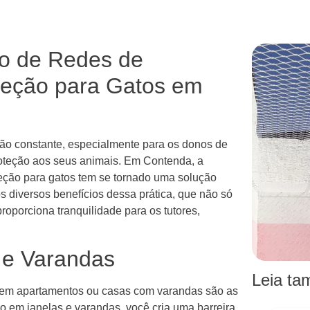
ão de Redes de
oteção para Gatos em
ão constante, especialmente para os donos de
roteção aos seus animais. Em Contenda, a
teção para gatos tem se tornado uma solução
os diversos benefícios dessa prática, que não só
oporciona tranquilidade para os tutores,
 e Varandas
Leia t
m em apartamentos ou casas com varandas são as
ão em janelas e varandas, você cria uma barreira