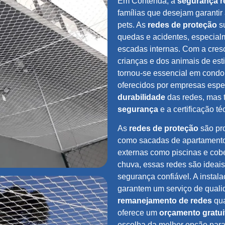
Em Contenda, a
segurança r
famílias que desejam garantir
pets. As
redes de proteção
su
quedas e acidentes, especial
escadas internas. Com a cre
crianças e dos animais de est
tornou-se essencial em condom
oferecidos por empresas espe
durabilidade
das redes, mas
segurança
e a certificação t
As
redes de proteção
são pro
como sacadas de apartamentos
externas como piscinas e cobe
chuva, essas redes são ideai
segurança confiável. A instala
garantem um serviço de qual
remanejamento de redes
qua
oferece um
orçamento gratui
escolha da melhor opção para 