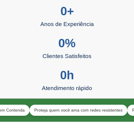
0
+
Anos de Experiência
0
%
Clientes Satisfeitos
0
h
Atendimento rápido
ntenda
Proteja quem você ama com redes resistentes
Redes pa