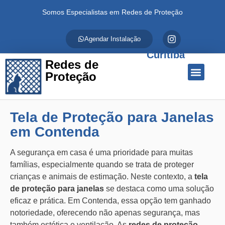
Somos Especialistas em Redes de Proteção
Agendar Instalação
Curitiba
Redes de
Proteção
Quem Somos
Redes de Proteção
Fale Conosco
Tela de Proteção para Janelas
em Contenda
A segurança em casa é uma prioridade para muitas
famílias, especialmente quando se trata de proteger
crianças e animais de estimação. Neste contexto, a
tela
de proteção para janelas
se destaca como uma solução
eficaz e prática. Em Contenda, essa opção tem ganhado
notoriedade, oferecendo não apenas segurança, mas
também estética e ventilação. As
redes de proteção