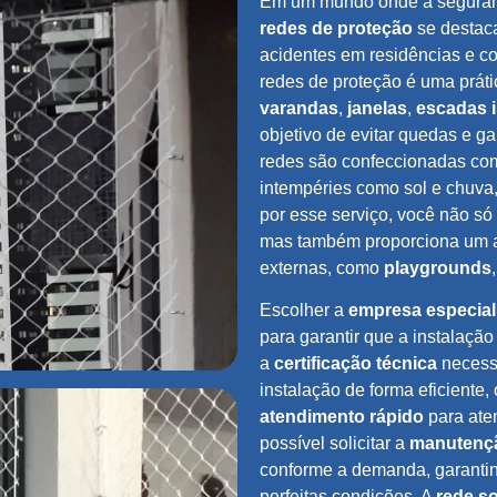
Em um mundo onde a segura
redes de proteção
se destac
acidentes em residências e co
redes de proteção é uma prá
varandas
,
janelas
,
escadas 
objetivo de evitar quedas e g
redes são confeccionadas com
intempéries como sol e chuva, 
por esse serviço, você não só
mas também proporciona um a
externas, como
playgrounds
Escolher a
empresa especial
para garantir que a instalação
a
certificação técnica
necessá
instalação de forma eficiente
atendimento rápido
para ate
possível solicitar a
manutençã
conforme a demanda, garanti
perfeitas condições. A
rede s