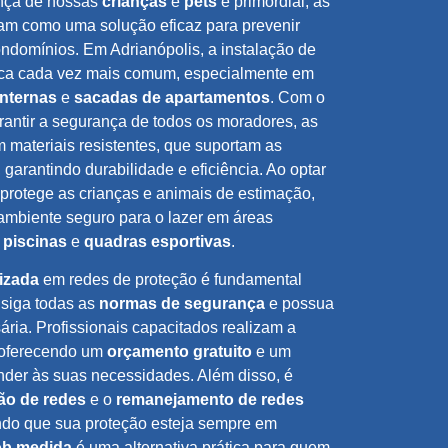
nça de nossas
crianças
e
pets
é primordial, as
am como uma solução eficaz para prevenir
ndomínios. Em Adrianópolis, a instalação de
tica cada vez mais comum, especialmente em
internas
e
sacadas de apartamentos
. Com o
arantir a segurança de todos os moradores, as
 materiais resistentes, que suportam as
garantindo durabilidade e eficiência. Ao optar
 protege as crianças e animais de estimação,
mbiente seguro para o lazer em áreas
,
piscinas
e
quadras esportivas
.
izada
em redes de proteção é fundamental
 siga todas as
normas de segurança
e possua
ria. Profissionais capacitados realizam a
, oferecendo um
orçamento gratuito
e um
nder às suas necessidades. Além disso, é
o de redes
e o
remanejamento de redes
ndo que sua proteção esteja sempre em
ob medida
é uma alternativa prática para quem