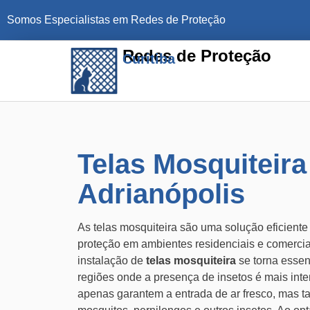
Somos Especialistas em Redes de Proteção
Redes de Proteção
Curitiba
Telas Mosquiteir
Adrianópolis
As telas mosquiteira são uma solução eficient
proteção em ambientes residenciais e comerci
instalação de
telas mosquiteira
se torna essen
regiões onde a presença de insetos é mais inte
apenas garantem a entrada de ar fresco, mas