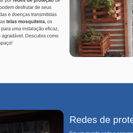
tar por
redes de proteção
de
podem desfrutar de seus
das e doenças transmitidas
das
telas mosquiteira
, os
 para uma instalação eficaz,
e agradável. Descubra como
spaço!
Redes de prot