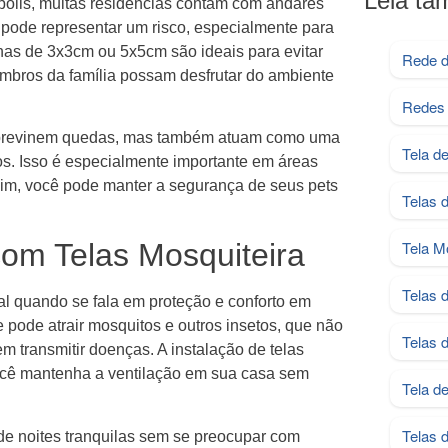
Leia t
olis, muitas residências contam com andares
 pode representar um risco, especialmente para
has de 3x3cm ou 5x5cm são ideais para evitar
Rede d
mbros da família possam desfrutar do ambiente
Redes 
s previnem quedas, mas também atuam como uma
Tela d
os. Isso é especialmente importante em áreas
sim, você pode manter a segurança de seus pets
Telas 
om Telas Mosquiteira
Tela M
Telas 
al quando se fala em proteção e conforto em
 pode atrair mosquitos e outros insetos, que não
Telas 
transmitir doenças. A instalação de telas
você mantenha a ventilação em sua casa sem
Tela d
Telas 
 de noites tranquilas sem se preocupar com