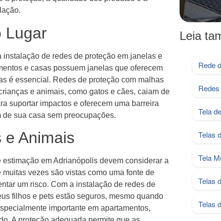
lação.
 Lugar
Leia t
a instalação de redes de proteção em janelas e
Rede d
amentos e casas possuem janelas que oferecem
edas é essencial. Redes de proteção com malhas
Redes 
crianças e animais, como gatos e cães, caiam de
ara suportar impactos e oferecem uma barreira
Tela d
m de sua casa sem preocupações.
 e Animais
Telas 
Tela M
 estimação em Adrianópolis devem considerar a
ue muitas vezes são vistas como uma fonte de
Telas 
entar um risco. Com a instalação de redes de
seus filhos e pets estão seguros, mesmo quando
Telas 
especialmente importante em apartamentos,
ado. A proteção adequada permite que as