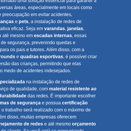
tornado uma solução essencial para garantir a
versas áreas, especialmente em locais como
e preocupação em evitar acidentes,
ianças
e
pets
, a instalação de redes de
ativa eficaz. Seja em
varandas
,
janelas
,
 até mesmo em
escadas internas
, essas
a de segurança, prevenindo quedas e
para os pais e tutores. Além disso, com a
rounds
e
quadras esportivas
, é possível criar
rsão das crianças, permitindo que elas
o medo de acidentes indesejados.
pecializada
na instalação de redes de
rviço de qualidade, com
material resistente ao
durabilidade
das redes. É importante escolher
mas de segurança
e possua
certificação
e o trabalho será realizado com o máximo de
Além disso, muitas empresas oferecem
nejamento de redes
e até mesmo
orçamento
a do cliente. Se você está se perguntando