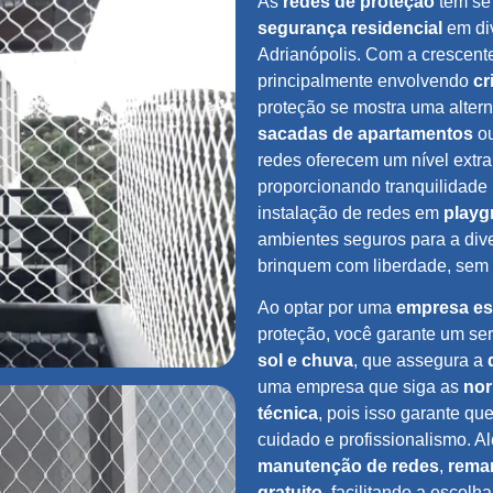
As
redes de proteção
têm se 
segurança residencial
em di
Adrianópolis. Com a crescent
principalmente envolvendo
cr
proteção se mostra uma altern
sacadas de apartamentos
ou
redes oferecem um nível extr
proporcionando tranquilidade 
instalação de redes em
playg
ambientes seguros para a dive
brinquem com liberdade, sem 
Ao optar por uma
empresa es
proteção, você garante um se
sol e chuva
, que assegura a
uma empresa que siga as
nor
técnica
, pois isso garante qu
cuidado e profissionalismo. 
manutenção de redes
,
rema
gratuito
, facilitando a escolh