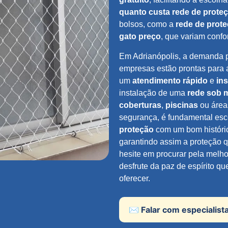
quanto custa rede de prote
bolsos, como a
rede de prot
gato preço
, que variam conf
Em Adrianópolis, a demanda 
empresas estão prontas para
um
atendimento rápido
e
ins
instalação de uma
rede sob 
coberturas
,
piscinas
ou área
segurança, é fundamental es
proteção
com um bom históric
garantindo assim a proteção q
hesite em procurar pela melho
desfrute da paz de espírito q
oferecer.
✉️ Falar com especialist