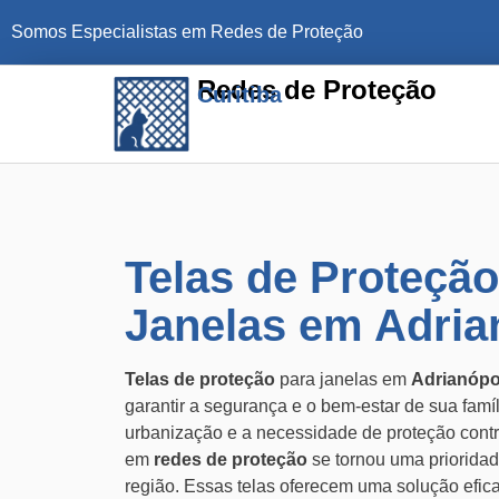
Somos Especialistas em Redes de Proteção
Redes de Proteção
Curitiba
Telas de Proteção
Janelas em Adria
Telas de proteção
para janelas em
Adrianópo
garantir a segurança e o bem-estar de sua fam
urbanização e a necessidade de proteção contra
em
redes de proteção
se tornou uma priorida
região. Essas telas oferecem uma solução efica