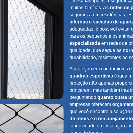
Em Adrianópolis, a seguranç
muitas famílias. As
redes de 
segurança em residências, e
internas
e
sacadas de apar
adequadas, é possível evitar
para os pequenos e os animai
especializada
em redes de pr
qualidade, que segue as
norm
durabilidade, resistentes ao s
A proteção em condomínios e
quadras esportivas
é igualme
proteção não apenas proporci
brincarem, mas também traz tr
perguntando
quanto custa u
empresas oferecem
orçament
que você encontre a solução i
de redes
e o
remanejamento
longevidade da instalação, a
longo do tempo.