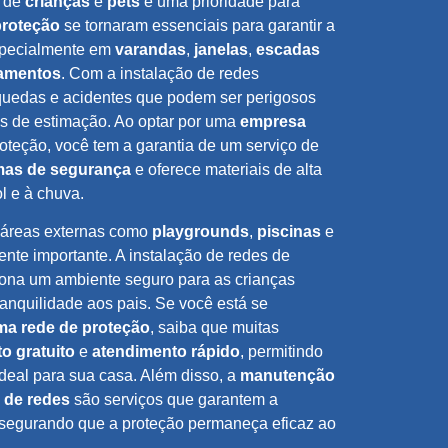
a de
crianças
e
pets
é uma prioridade para
proteção
se tornaram essenciais para garantir a
specialmente em
varandas
,
janelas
,
escadas
tamentos
. Com a instalação de redes
 quedas e acidentes que podem ser perigosos
s de estimação. Ao optar por uma
empresa
oteção, você tem a garantia de um serviço de
as de segurança
e oferece materiais de alta
ol e à chuva.
 áreas externas como
playgrounds
,
piscinas
e
nte importante. A instalação de redes de
ona um ambiente seguro para as crianças
anquilidade aos pais. Se você está se
ma rede de proteção
, saiba que muitas
o gratuito
e
atendimento rápido
, permitindo
deal para sua casa. Além disso, a
manutenção
 de redes
são serviços que garantem a
ssegurando que a proteção permaneça eficaz ao