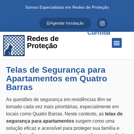
Somos Especialistas em Redes de Proteção
Agendar Instalação
Curitiba
Redes de
Proteção
Quem Somos
Redes de Proteção
Fale Conosco
Telas de Segurança para
Apartamentos em Quatro
Barras
As questões de segurança em residências têm se
tornado cada vez mais prioritárias, especialmente em
locais como Quatro Barras. Neste contexto, as
telas de
segurança para apartamentos
surgem como uma
solução eficaz e acessível para proteger sua família e