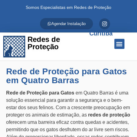
Somos Especialistas em Redes de Proteção
Agendar Instalação
Curitiba
Redes de
Proteção
Quem Somos
Redes de Proteção
Fale Conosco
Rede de Proteção para Gatos
em Quatro Barras
Rede de Proteção para Gatos
em Quatro Barras é uma
solução essencial para garantir a segurança e o bem-
estar dos seus felinos. Com a crescente preocupação em
proteger os animais de estimação, as
redes de proteção
oferecem uma barreira eficaz contra quedas e acidentes,
permitindo que os gatos desfrutem do ar livre sem riscos.
Além de proporcionar liberdade, essas redes contribuem