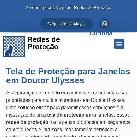
Somos Especialistas em Redes de Proteção
Agendar Instalação
Curitiba
Redes de
Proteção
Quem Somos
Redes de Proteção
Fale Conosco
Tela de Proteção para Janelas
em Doutor Ulysses
A segurança e o conforto em ambientes residenciais são
prioridades para muitos moradores em Doutor Ulysses.
Uma solução eficaz para garantir essas condições é a
instalação de uma
tela de proteção para janelas
. Essas
redes de proteção
não apenas proporcionam segurança
contra quedas e intrusões, mas também permitem a
ventilação adequada, mantendo a luminosidade nos