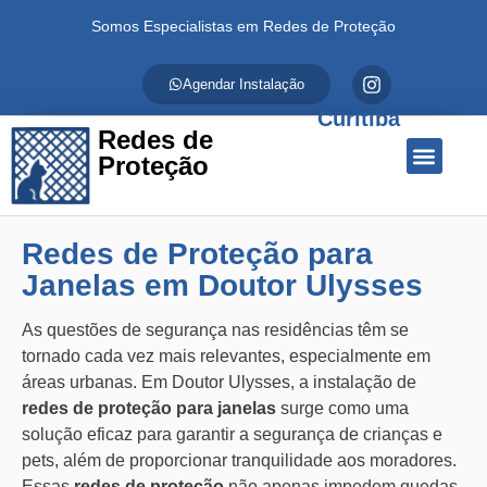
Somos Especialistas em Redes de Proteção
Agendar Instalação
Curitiba
Redes de
Proteção
Quem Somos
Redes de Proteção
Fale Conosco
Redes de Proteção para
Janelas em Doutor Ulysses
As questões de segurança nas residências têm se
tornado cada vez mais relevantes, especialmente em
áreas urbanas. Em Doutor Ulysses, a instalação de
redes de proteção para janelas
surge como uma
solução eficaz para garantir a segurança de crianças e
pets, além de proporcionar tranquilidade aos moradores.
Essas
redes de proteção
não apenas impedem quedas