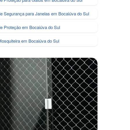
de Segurança para Janelas em Bocaiúva do Sul
de Proteção em Bocaiúva do Sul
Mosquiteira em Bocaiúva do Sul