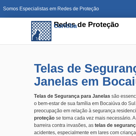
Somos Especialistas em Redes de Proteção
Redes de Proteção
Curitiba
Telas de Seguran
Janelas em Bocai
Telas de Segurança para Janelas
são essenci
o bem-estar de sua família em Bocaiúva do Sul
preocupação em relação à segurança residencia
proteção
se torna cada vez mais necessário.
barreira contra invasões, as
telas de seguranç
acidentes, especialmente em lares com criança