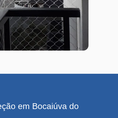
eção em Bocaiúva do