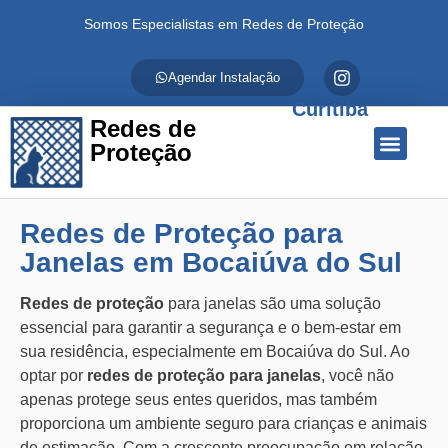
Somos Especialistas em Redes de Proteção
Agendar Instalação
Curitiba
Redes de
Proteção
Quem Somos
Redes de Proteção
Fale Conosco
Redes de Proteção para
Janelas em Bocaiúva do Sul
Redes de proteção
para janelas são uma solução
essencial para garantir a segurança e o bem-estar em
sua residência, especialmente em Bocaiúva do Sul. Ao
optar por
redes de proteção para janelas
, você não
apenas protege seus entes queridos, mas também
proporciona um ambiente seguro para crianças e animais
de estimação. Com a crescente preocupação em relação