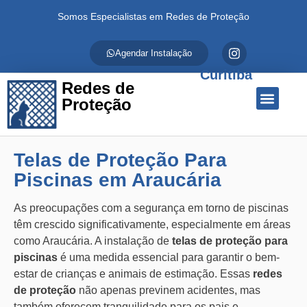
Somos Especialistas em Redes de Proteção
Agendar Instalação
Curitiba
Redes de
Proteção
Quem Somos
Redes de Proteção
Fale Conosco
Telas de Proteção Para
Piscinas em Araucária
As preocupações com a segurança em torno de piscinas
têm crescido significativamente, especialmente em áreas
como Araucária. A instalação de
telas de proteção para
piscinas
é uma medida essencial para garantir o bem-
estar de crianças e animais de estimação. Essas
redes
de proteção
não apenas previnem acidentes, mas
também oferecem tranquilidade para os pais e