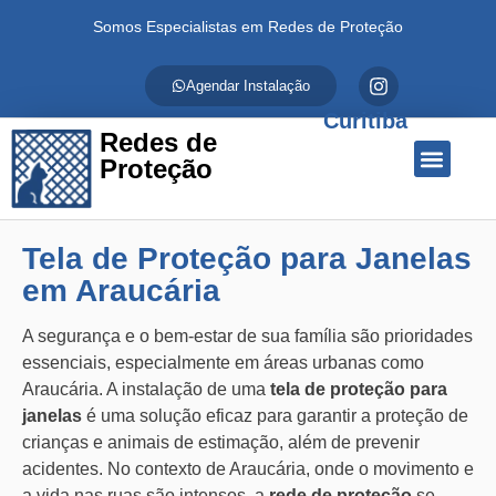
Somos Especialistas em Redes de Proteção
Agendar Instalação
Curitiba
Redes de
Proteção
Quem Somos
Redes de Proteção
Fale Conosco
Tela de Proteção para Janelas
em Araucária
A segurança e o bem-estar de sua família são prioridades
essenciais, especialmente em áreas urbanas como
Araucária. A instalação de uma
tela de proteção para
janelas
é uma solução eficaz para garantir a proteção de
crianças e animais de estimação, além de prevenir
acidentes. No contexto de Araucária, onde o movimento e
a vida nas ruas são intensos, a
rede de proteção
se