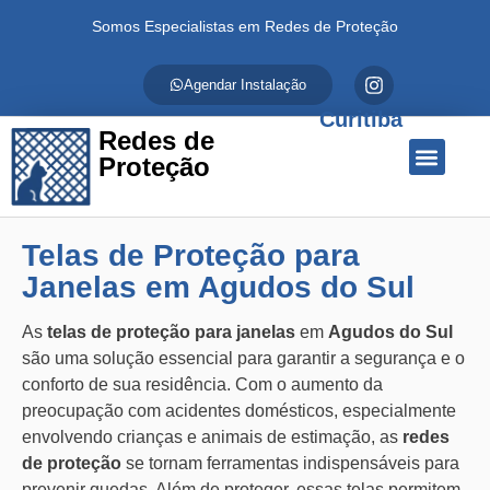
Somos Especialistas em Redes de Proteção
Agendar Instalação
Curitiba
Redes de
Proteção
Quem Somos
Redes de Proteção
Fale Conosco
Telas de Proteção para
Janelas em Agudos do Sul
As
telas de proteção para janelas
em
Agudos do Sul
são uma solução essencial para garantir a segurança e o
conforto de sua residência. Com o aumento da
preocupação com acidentes domésticos, especialmente
envolvendo crianças e animais de estimação, as
redes
de proteção
se tornam ferramentas indispensáveis para
prevenir quedas. Além de proteger, essas telas permitem