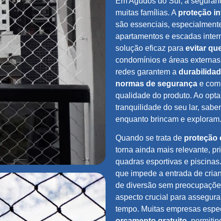
Em Agudos do Sul, a seguranç
muitas famílias. A
proteção inf
são essenciais, especialmen
apartamentos e escadas intern
solução eficaz para
evitar qu
condomínios e áreas externas.
redes garantem a
durabilida
normas de segurança
e co
qualidade do produto. Ao optar
tranquilidade do seu lar, sab
enquanto brincam e exploram
Quando se trata de
proteção
torna ainda mais relevante, 
quadras esportivas e piscinas
que impede a entrada de cria
de diversão sem preocupaçõe
aspecto crucial para assegur
tempo. Muitas empresas espe
orçamento gratuito
, permiti