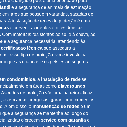
a de crianças e pets é uma prioridade para
antil
e a segurança de animais de estimação
te em lares que possuem varandas, sacadas de
as. A instalação de redes de proteção é uma
edas
e prevenir acidentes em residências,
 Com materiais resistentes ao sol e à chuva, as
de
e a segurança necessária, atendendo às
m
certificação técnica
que assegura a
 por esse tipo de proteção, você investe na
endo que as crianças e os pets estão seguros
.
 em condomínios
, a
instalação de rede
se
principalmente em áreas como
playgrounds
,
. As redes de proteção são uma barreira eficaz
nças em áreas perigosas, garantindo momentos
s. Além disso, a
manutenção de redes
é um
ar que a segurança se mantenha ao longo do
cializadas oferecem
serviço com garantia
e
ndo que você escolha a melhor opção para a sua