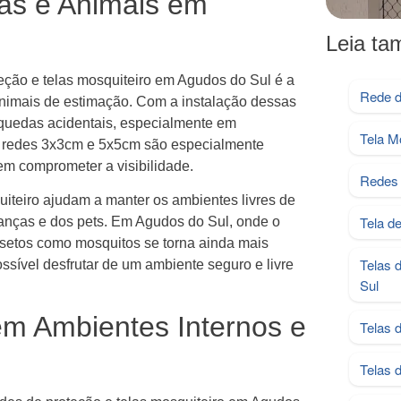
as e Animais em
Leia t
teção e telas mosquiteiro em Agudos do Sul é a
Rede d
nimais de estimação. Com a instalação dessas
r quedas acidentais, especialmente em
Tela M
s redes 3x3cm e 5x5cm são especialmente
em comprometer a visibilidade.
Redes 
uiteiro ajudam a manter os ambientes livres de
Tela d
ianças e dos pets. Em Agudos do Sul, onde o
insetos como mosquitos se torna ainda mais
Telas 
ssível desfrutar de um ambiente seguro e livre
Sul
em Ambientes Internos e
Telas 
Telas 