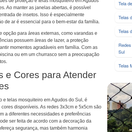
redes de proteção e telas mosquiteiro em Agudos
Tela d
s. Ao manter as janelas abertas, é possível
entrada de insetos. Isso é especialmente
Telas 
o de ar é essencial para o bem-estar da família.
Telas 
e opção para áreas externas, como varandas e
ências possuem áreas de lazer, a proteção
Redes 
garantir momentos agradáveis em família. Com as
Sul
a piscina ou em um churrasco sem a preocupação
tos.
Telas 
 e Cores para Atender
es
o e telas mosquiteiro em Agudos do Sul, é
e cores disponíveis. As redes 3x3cm e 5x5cm são
 a diferentes necessidades e preferências
pode ser feita de acordo com a decoração da
 ofereça segurança, mas também harmonia