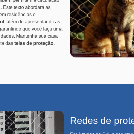
mbém permitem a circulação
. Este texto abordará as
em residências e
ul
, além de apresentar dicas
garantindo que você faça uma
idades. Mantenha sua casa
eta das
telas de proteção
.
Redes de prot