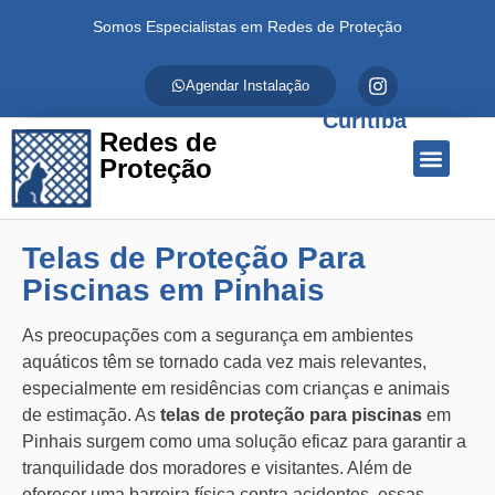
Somos Especialistas em Redes de Proteção
Agendar Instalação
Curitiba
Redes de
Proteção
Quem Somos
Redes de Proteção
Fale Conosco
Telas de Proteção Para
Piscinas em Pinhais
As preocupações com a segurança em ambientes
aquáticos têm se tornado cada vez mais relevantes,
especialmente em residências com crianças e animais
de estimação. As
telas de proteção para piscinas
em
Pinhais surgem como uma solução eficaz para garantir a
tranquilidade dos moradores e visitantes. Além de
oferecer uma barreira física contra acidentes, essas