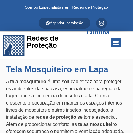
Somos Especialistas em Redes de Proteção
Agendar Instalação
Curitiba
Redes de
Proteção
Quem Somos
Redes de Proteção
Fale Conosco
Tela Mosquiteiro em Lapa
A
tela mosquiteiro
é uma solução eficaz para proteger
os ambientes da sua casa, especialmente na região da
Lapa
, onde a incidência de insetos é alta. Com a
crescente preocupação em manter os espaços internos
livres de mosquitos e outros insetos indesejados, a
instalação de
redes de proteção
se torna essencial.
Além de proporcionar conforto, as
telas mosquiteiro
oferecem segurança e permitem a ventilação adequada,