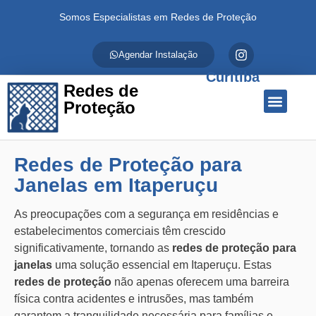
Somos Especialistas em Redes de Proteção
Agendar Instalação
Curitiba
Redes de
Proteção
Quem Somos
Redes de Proteção
Fale Conosco
Redes de Proteção para
Janelas em Itaperuçu
As preocupações com a segurança em residências e
estabelecimentos comerciais têm crescido
significativamente, tornando as
redes de proteção para
janelas
uma solução essencial em Itaperuçu. Estas
redes de proteção
não apenas oferecem uma barreira
física contra acidentes e intrusões, mas também
garantem a tranquilidade necessária para famílias e