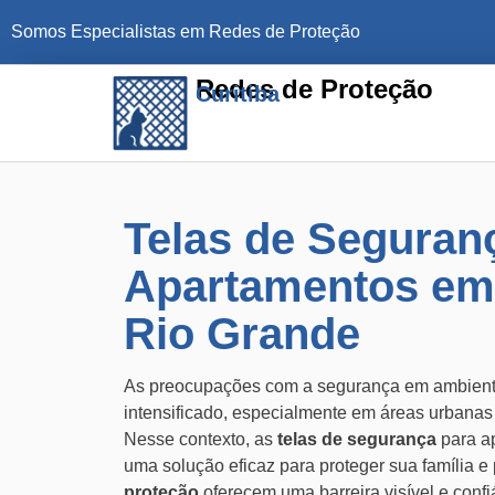
Somos Especialistas em Redes de Proteção
Redes de Proteção
Curitiba
Telas de Seguran
Apartamentos em
Rio Grande
As preocupações com a segurança em ambiente
intensificado, especialmente em áreas urbana
Nesse contexto, as
telas de segurança
para a
uma solução eficaz para proteger sua família e
proteção
oferecem uma barreira visível e confi