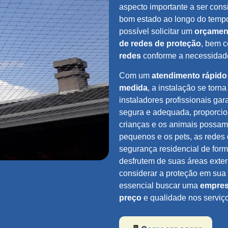
aspecto importante a ser con
bom estado ao longo do tempo
possível solicitar um
orçament
de redes de proteção
, bem 
redes
conforme a necessidad
Com um
atendimento rápido
medida
, a instalação se torn
instaladores profissionais ga
segura e adequada, proporcio
crianças e os animais possam 
pequenos e os pets, as redes
segurança residencial de form
desfrutem de suas áreas exte
considerar a proteção em sua
essencial buscar uma
empres
preço
e qualidade nos serviç