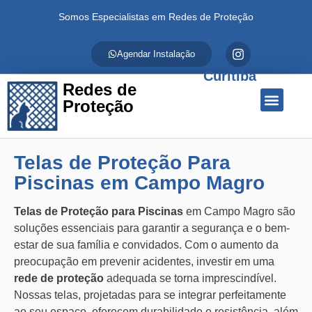
Somos Especialistas em Redes de Proteção
Agendar Instalação
Curitiba
Redes de
Proteção
Quem Somos
Redes de Proteção
Fale Conosco
Telas de Proteção Para
Piscinas em Campo Magro
Telas de Proteção para Piscinas
em Campo Magro são
soluções essenciais para garantir a segurança e o bem-
estar de sua família e convidados. Com o aumento da
preocupação em prevenir acidentes, investir em uma
rede de proteção
adequada se torna imprescindível.
Nossas telas, projetadas para se integrar perfeitamente
ao seu espaço, oferecem durabilidade e resistência, além