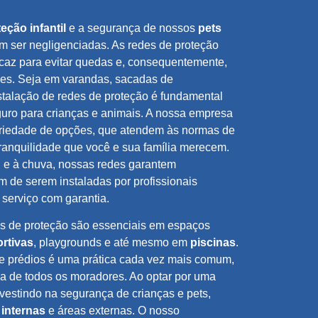
eção infantil
e a segurança de nossos
pets
m ser negligenciadas. As redes de proteção
az para evitar quedas e, consequentemente,
es. Seja em varandas, sacadas de
stalação de redes de proteção é fundamental
guro para crianças e animais. A nossa empresa
ariedade de opções, que atendem às normas de
ranquilidade que você e sua família merecem.
l e à chuva, nossas redes garantem
m de serem instaladas por profissionais
serviço com garantia.
es de proteção são essenciais em espaços
rtivas
, playgrounds e até mesmo em
piscinas
.
e prédios é uma prática cada vez mais comum,
ça de todos os moradores. Ao optar por uma
nvestindo na segurança de crianças e pets,
internas
e áreas externas. O nosso