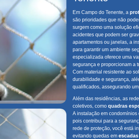
Em Campo do Tenente, a
prot
são prioridades que não pode
surgem como uma solução efic
acidentes que podem ser grav
apartamentos ou janelas, a in
para garantir um ambiente se
especializada oferece uma v
segurança e proporcionam a t
Com material resistente ao so
durabilidade e segurança, alé
qualificados, assegurando um 
Além das residências, as red
coletivos, como
quadras espo
A instalação em condomínios 
pois contribui para a seguran
rede de proteção, você está i
evitando quedas em
escadas 