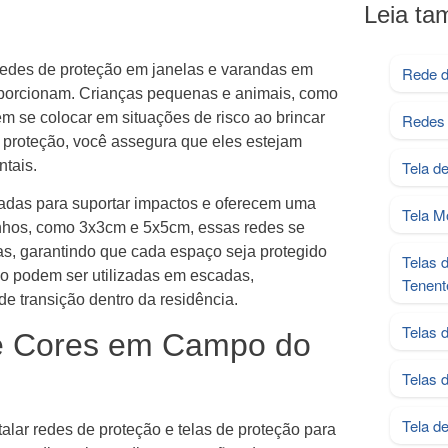
Leia t
 redes de proteção em janelas e varandas em
Rede d
porcionam. Crianças pequenas e animais, como
m se colocar em situações de risco ao brincar
Redes 
 proteção, você assegura que eles estejam
ntais.
Tela d
tadas para suportar impactos e oferecem uma
Tela M
anhos, como 3x3cm e 5x5cm, essas redes se
as, garantindo que cada espaço seja protegido
Telas 
ção podem ser utilizadas em escadas,
Tenent
e transição dentro da residência.
Telas 
de Cores em Campo do
Telas 
Tela d
alar redes de proteção e telas de proteção para