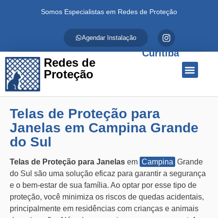
Somos Especialistas em Redes de Proteção
Agendar Instalação
Curitiba
Redes de
Proteção
Quem Somos
Redes de Proteção
Fale Conosco
Telas de Proteção para
Janelas em Campina Grande
do Sul
Telas de Proteção para Janelas
em
Campina
Grande
do Sul são uma solução eficaz para garantir a segurança
e o bem-estar de sua família. Ao optar por esse tipo de
proteção, você minimiza os riscos de quedas acidentais,
principalmente em residências com crianças e animais