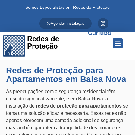
Somos Especialistas em Redes de Proteção
Agendar Instalação
Curitiba
Redes de
Proteção
Quem Somos
Redes de Proteção
Fale Conosco
Redes de Proteção para
Apartamentos em Balsa Nova
As preocupações com a segurança residencial têm
crescido significativamente, e em Balsa Nova, a
instalação de
redes de proteção para apartamentos
se
torna uma solução eficaz e necessária. Essas redes não
apenas oferecem uma camada adicional de segurança,
mas também garantem a tranquilidade dos moradores,
especialmente em andares elevados. Com um design