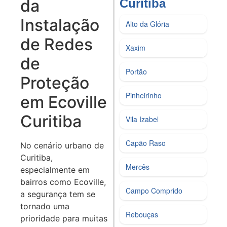
da
Curitiba​
Instalação
Alto da Glória
de Redes
Xaxim
de
Portão
Proteção
Pinheirinho
em Ecoville
Curitiba
Vila Izabel
Capão Raso
No cenário urbano de
Curitiba,
Mercês
especialmente em
bairros como Ecoville,
Campo Comprido
a segurança tem se
tornado uma
Rebouças
prioridade para muitas