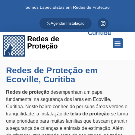
Somos Especialistas em Redes de Proteção
Agendar Instalação
Curitiba
Redes de
Proteção
Quem Somos
Redes de Proteção
Fale Conosco
Redes de Proteção em
Ecoville, Curitiba
Redes de proteção
desempenham um papel
fundamental na segurança dos lares em Ecoville,
Curitiba. Neste bairro conhecido por suas áreas verdes e
tranquilidade, a instalação de
telas de proteção
se torna
uma prioridade para muitas famílias que buscam garantir
a segurança de crianças e animais de estimação. Além