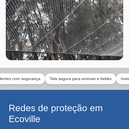
om segurança
Tela segura para animais e bebês
Instaladores
Redes de proteção em
Ecoville