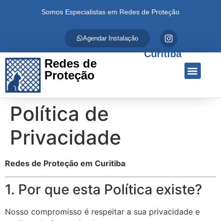
Somos Especialistas em Redes de Proteção
Agendar Instalação
Curitiba
Redes de
Proteção
Quem Somos
Redes de Proteção
Fale Conosco
Política de
Privacidade
Redes de Proteção em Curitiba
1. Por que esta Política existe?
Nosso compromisso é respeitar a sua privacidade e